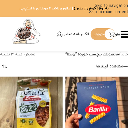
Skip to navigation
به زرمزه خوش اومدی :)
| امکان پرداخت ۴ مرحله‌ای با اسنپ‌پی
Skip to main content
بلاگ
برنامه غذایی
منو
0
تومان
خانه
/
محصولات برچسب خورده “پاستا”
نمایش همه ۳ نتیجه
مشاهده فیلترها