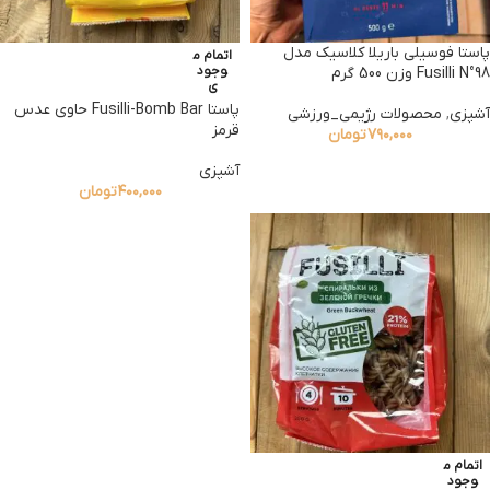
پاستا فوسیلی باریلا کلاسیک مدل
اتمام م
وجود
Fusilli N°98 وزن 500 گرم
ی
پاستا Fusilli-Bomb Bar حاوی عدس
آشپزی
,
محصولات رژیمی_ورزشی
قرمز
۷۹۰,۰۰۰
تومان
آشپزی
۴۰۰,۰۰۰
تومان
اتمام م
وجود