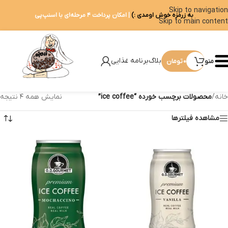
Skip to navigation
به زرمزه خوش اومدی :)
| امکان پرداخت ۴ مرحله‌ای با اسنپ‌پی
Skip to main content
بلاگ
برنامه غذایی
منو
0
تومان
خانه
/
محصولات برچسب خورده “ice coffee”
نمایش همه ۴ نتیجه
مشاهده فیلترها