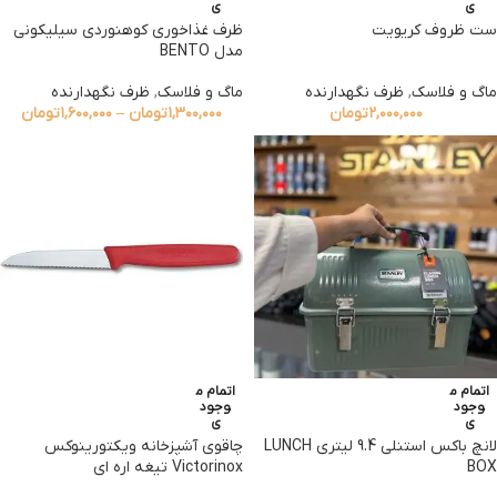
ی
ی
ست ظروف کریویت
ظرف غذاخوری کوهنوردی سیلیکونی
مدل BENTO
ماگ و فلاسک
,
ظرف نگهدارنده
ماگ و فلاسک
,
ظرف نگهدارنده
۲,۰۰۰,۰۰۰
تومان
۱,۳۰۰,۰۰۰
تومان
–
۱,۶۰۰,۰۰۰
تومان
اتمام م
اتمام م
وجود
وجود
ی
ی
لانچ باکس استنلی 9.4 لیتری LUNCH
چاقوی آشپزخانه ویکتورینوکس
BOX
Victorinox تیغه اره ای