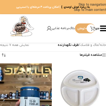
Skip to navigation
به زرمزه خوش اومدی :)
| امکان پرداخت ۴ مرحله‌ای با اسنپ‌پی
Skip to main content
بلاگ
برنامه غذایی
منو
0
تومان
خانه
/
ماگ و فلاسک
/
ظرف نگهدارنده
نمایش همه ۷ نتیجه
مشاهده فیلترها