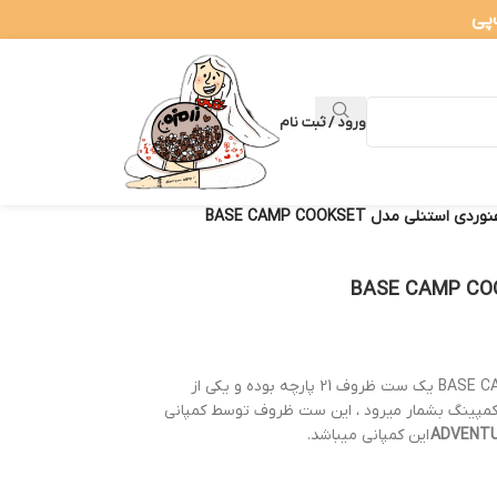
ورود / ثبت نام
ستنلی مدل BASE CAMP COOKSET
ظروف کوهنوردی استنلی مدل BASE CAMP COOKSET یک ست ظروف 21 پارچه بوده و یکی از
مپینگ بشمار میرود ، این ست ظروف توسط کمپانی
ADVENT
این کمپانی میباشد.