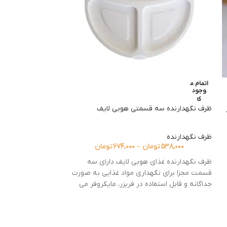
اتمام م
اتمام م
وجود
وجود
ی
ی
ظرف نگهدارنده سه قسمتی هوبی لایف
فلاسک غذا مدل 760 yatai گنجایش 0.760 لیتر
ظرف نگهدارنده
ماگ و فلاسک
,
فلاس
۵۳۸,۰۰۰
تومان
–
۶۷۴,۰۰۰
تومان
۰۰۰
ظرف نگهدارنده غذای هوبی لایف دارای سه
ابعاد : ۱۰×۱۰×۱۹ سانتی‌متر
قسمت مجزا برای نگهداری مواد غذایی به صورت
جنس : استیل ضدز
جداگانه و قابل استفاده در فریزر، مایکروفر می
باشد . همچنین قابلیت شستشو با ماشین
وزن : ۶۰۰ گرم
ا
ظرفشویی و دست را دارد.
ظرفیت : ۰/۷۶ لیتر