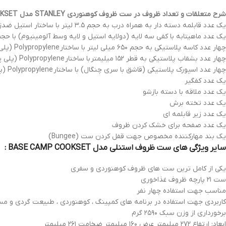
شرح متعلقات و تعداد ظروف در ست ظروف کوهنوردی STANLEY مدل BASE CAMP COOKSET :
یک عدد قابلمه دسته دار به همراه درب به حجم ۳.۵ لیتر با ساختار استیل ضدزنگ ۱۸/۸
یک عدد ماهیتابه با کفی سه لایه (دولایه استیل و لایه وسط آلومینیوم) با حجم ۹۴۶ میلی لیتر و قطر ۱۵۲ میلیمتر با ساختار استیل ضدزنگ ۱۸/۸ (قابلیت استفاده از درب قابلمه برای ماهیت
چهار عدد کاسه پلاستیکی به حجم ۶۵۰ میلی لیتر با ساختار
Polypropylene (پلی پروپیلن عاری از ماده سمی BPA یا Bisphenol-A)
چهار عدد بشقاب پلاستیکی به قطر ۱۵۲ میلیمتر با ساختار
Polypropylene (پلی پروپیلن عاری از ماده سمی BPA یا Bisphenol-A)
چهار عدد اسپورک پلاستیکی (قاشق با سری چنگال) با ساختار
Polypropylene (پلی پروپیلن عاری از ماده سمی BPA یا Bisphenol-A)
یک عدد کفگیر
یک عدد ملاقه با دسته بازشو
یک عدد تخته برش
یک عدد زیر قابلمه ای
یک عدد صفحه برای خشک کردن ظروف
یک بند مهارکننده مخصوص جهت قفل کردن ست (Bungee)
سایر ویژگی های ست ظروف استنلی مدل BASE CAMP COOKSET :
یکی از کامل ترین ست های ظروف کوهنوردی و سفری
ست ۲۱ پارچه ظروف غذاخوری
مناسب جهت استفاده چهار نفر
کاربردی جهت استفاده در برنامه های کمپینگ ، کوهنوردی ، طبیعت گردی و مس
برخورداری از وزن سبک ۲۵۹۰ گرم
ابعاد: ارتفاع ۲۷۲ میلیمتر عرض ۱۶۰ میلیمتر ضخامت ۲۶۱ میلیمتر