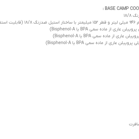
ابه)
افرت