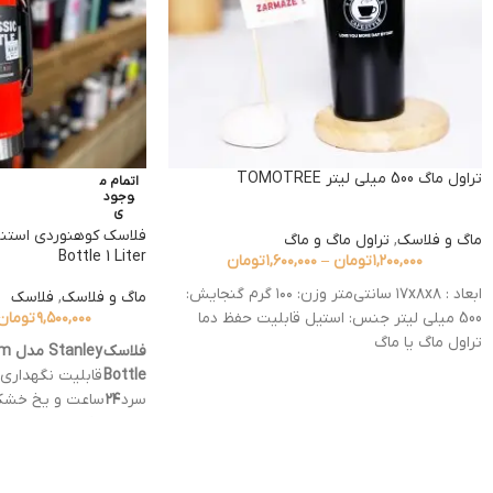
تراول ماگ 500 میلی لیتر TOMOTREE
اتمام م
وجود
ی
ماگ و فلاسک
,
تراول ماگ و ماگ
Bottle 1 Liter
۱,۲۰۰,۰۰۰
تومان
–
۱,۶۰۰,۰۰۰
تومان
ابعاد : ۱۷x۸x۸ سانتی‌متر وزن: ۱۰۰ گرم گنجایش:
ماگ و فلاسک
,
فلاسک
500 میلی لیتر جنس: استیل قابلیت حفظ دما
۹,۵۰۰,۰۰۰
تومان
تراول ماگ یا ماگ
فلا
Bottle
قابلیت نگهداری 
سرد
۲۴
ساعت و یخ خش
دارد. این فلاسک مجهز ب
ضد نشت می باشد که قاب
دارد. از دیگر ویژگی ها