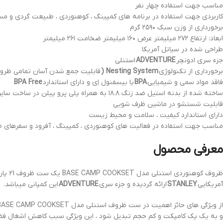
مناسب جهت استفاده چهار نفر
کاربردی جهت استفاده در برنامه های کمپینگ ، کوهنوردی ، طبیعت گردی و مس
برخورداری از وزن سبک ۲۵۹۰ گرم
ابعاد: ارتفاع ۲۷۲ میلیمتر عرض ۱۶۰ میلیمتر ضخامت ۲۶۱ میلیمتر
طراحی شده در سیاتل آمریکا
جزء سری ادونچر
ADVENTURE
استنلی
برخورداری از تکنولوژی
Nesting System (
قابلیت جمع شدن آسان تمامی ظرو
فاقد مواد سمی و شیمیایی
BPA
یا بیسفنول اِی و دارای استاندارد
BPA Free
ساخته شده از بدنه استیل ضد زنگ ۱۸.۸ به همراه پلی پرو پیلن در ساخت سایر قطعات
قابلیت شستشو در ماشین ظرف شویی
دارای استاندارد کیفیت ، سلامت و محیط زیست
مناسب جهت استفاده در فعالیت های کوهنوردی ، کمپینگ ، آفرود و سفرهای 
معرفی محصول
ظروف 
آمریکایی
STANLEY
ارائه گردیده و جزء سری
ADVENTURE
این کمپانی میباشد.
از ویژگی های حائز اهمیت در ست ظروف استنلی مدل BASE CAMP COOKSET استفاده از سیستم
و به یک پک کامپکت و کم حجم تبدیل شود ، این ویژگی سبب کاهش اشغال فض