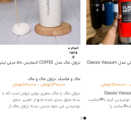
اتمام م
وجود
ی
فلاسک کوهنوردی استنلی مدل Classic Vacuum
تراول ماگ مدل COFFEE گنجایش 510 میلی لیتر
ماگ و فلاسک
,
تراول ماگ و ماگ
–
۹,۶۰۰,۰۰۰
تومان
۱,۳۰۰,۰۰۰
تومان
–
۱,۶۰۰,۰۰۰
تومان
سک Stanley مدل Classic Vacuum
تراول ماگ یا ماگ سفری نوعی لیوان است که با
نوشیدنی گرم تا
۲۴
ساعت،
بدنه عایق بندی شده مانع از تغییر دمای
ک
۱۲۰
ساعت را
نوشیدنی می شود.جنس بدنه تراول ماگ از
ه درب عایق بندی شده و
استیل ۳۰۴ دوجداره ساخته شده و بین این جداره
لیت تبدیل به لیوان را
ها خلاء وکیوم شده است که امکان انتقال حرارت ر
ی این فلاسک مجهز به دسته
از بین می برد و باعث حفظ دما می شود.‌این ماگ