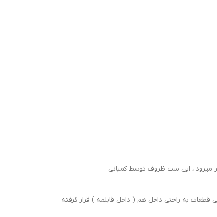
سفری و کمپینگ بشمار میرود ، این ست ظروف توسط کمپانی
قطعات به راحتی داخل هم ( داخل قابلمه ) قرار گرفته