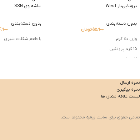
پروتئین‌بار West
ساشه وی SSN
بدون دسته‌بندی
بدون دسته‌بندی
۵۵,۹۰۰
تومان
۴,۹۰۰
وزن ۵۰ گرم
با طعم شکلات شیری
۱۵ گرم پروتئین
۷ ویتامین
۳ مواد معدنی
نحوه ارسال
نحوه پیگیری
لیست علاقه مندی ها
تمامی حقوق برای سایت
زرمزه
محفوظ است.