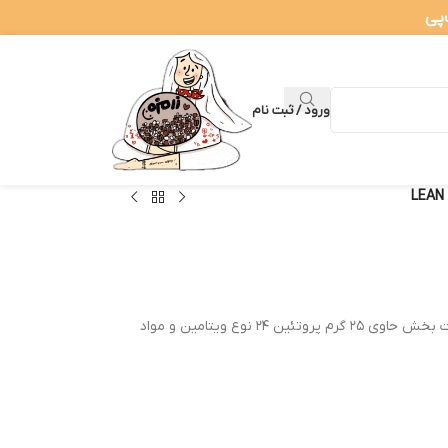
ورود / ثبت نام
شیک پروتئینی مایع آماده مصرف خوشمزه و لذت بخش حاوی ۲۵ گرم پروتئین ۲۴ نوع ویتامین و مواد