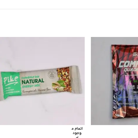
اتمام م
وجود
ی