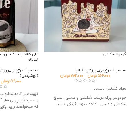
گرانولا شکلاتی
GOLD
محصولات رژیمی_ورزشی
,
گرانولا
محصولات رژیمی_ورزش
۵۶۴,۰۰۰
تومان
–
۷۸۲,۰۰۰
تومان
(نوشیدنی)
۷۶,۰۰۰
تومان
مواد تشکیل دهنده :
قهوه علی کافه متابولی
جودوسر پرک درشت شکلاتی و عسلی ، فندق
و همینطور چربی هارا آب
شکلاتی و عسلی ، کنجد ، توت فرنگی خشک
که می­خواهند رژیم بگیرن
اسلایسی
مناسبی می­تواند باشد.
این محصول با عسل شیرین شده