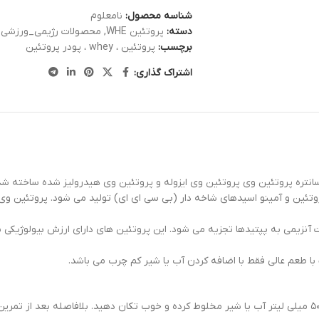
شناسه محصول:
نامعلوم
دسته:
پروتئین WHE
,
محصولات رژیمی_ورزشی
برچسب:
پروتئین ، whey ، پودر پروتئین
اشتراک گذاری:
نسانتره پروتئین وی پروتئین وی ایزوله و پروتئین وی هیدرولیز شده ساخته ش
وتئین و آمینو اسیدهای شاخه دار (بی سی ای ای) تولید می شود. پروتئین وی ای
یمی به پپتیدها تجزیه می شود. این پروتئین های دارای ارزش بیولوژیکی با
با طعم عالی فقط با اضافه کردن آب یا شیر کم چرب می باشد.