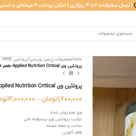
| ارسال سفارشات ۲ تا ۳ روزکاری | امکان پرداخت ۴ مرحله‌ای با اسنپ‌پی
خانه
/
محصولات رژیمی_ورزشی
/
پروتئین WHE
/
پروتئین وی Applied Nutrition Critical-طعم cereal milk
پروتئین وی Applied Nutrition Critical-طعم cereal milk
۱,۷۰۰,۰۰۰
تومان
–
۱۲,۰۰۰,۰۰۰
توم
وی هیدرولیز شده
ترکیب پروتئین وی پیشرفته عالی
ساخت و حفظ عضله
فاقد گلوتن