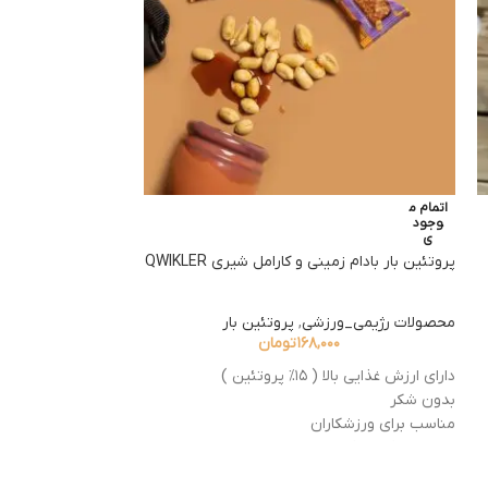
اتمام م
اتمام م
وجود
وجود
ی
ی
پروتئین بار بادام زمینی و کارامل شیری QWIKLER
انواع توت
محصولات رژیمی_ورزشی
,
پروتئین بار
محصولات رژیمی_ور
۱۶۸,۰۰۰
تومان
بدون قند
۰۰
دارای ارزش غذایی بالا ( ۱۵% پروتئین )
تازه کننده نفس
بدون شکر
خوشبوکننده دهان
مناسب برای ورزشکاران
با طعم میکس توت، 
سرشار از فیبر غذایی
ترش و خوشمزه
مناسب برای رژیم های کتوژنیک و لوکرب