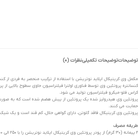
توضیحات
توضیحات تکمیلی
نظرات (۰)
مکمل وی کریتیکال اپلاید نوتریشن با استفاده از ترکیب منحصر به فردی از ک
کنسانتره پروتئین وی توسط فناوری اولترا فیلتراسیون حاوی سطوح بالایی از پر
کراس فلو-میکرو فیلتراسیون تولید می شود.
پروتئین وی هیدرولیز شده یک پروتئین از پیش هضم شده است که به صورت آنز
حمایت می کنند.
پروتئین وی کریتیکال فاقد گلوتن، دارای گواهی حلال، کم قند است و یک شیک 
طریقه مصرف
۲ پیمانه (۳۰ گرم) از پودر پروتئین وی کریتیکال اپلاید نوتریشن را با ۲۵۰ الی ۵۰۰ میلی لیتر آب یا شیر مخلوط کرده و خوب تکان دهید. بلافاصله بعد از تمرین یا در طول روز در روزهای غیر تمرین مصرف شود.