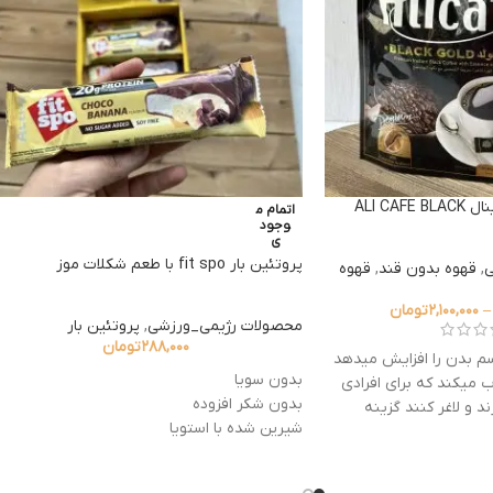
علی کافه بلک گلد اورجینال ALI CAFE BLACK
اتمام م
وجود
ی
پروتئین بار fit spo با طعم شکلات موز
ی
,
قهوه بدون قند
,
قهوه
–
۲,۱۰۰,۰۰۰
تومان
محصولات رژیمی_ورزشی
,
پروتئین بار
۲۸۸,۰۰۰
تومان
سم بدن را افزایش می­دهد
بدون سویا
 می­کند که برای افرادی
بدون شکر افزوده
د و لاغر کنند گزینه
شیرین شده با استویا
محصول کشور بلغارستان