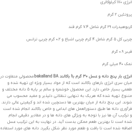
انرژی ۱۷۰ کیلوکالری
پروتئین ۲ گرم
کربوهیدرات ۲۹ گرم شامل ۷.۴ گرم قند
چربی کل ۵ گرم شامل ۴ گرم چربی اشباع و ۰.۲ گرم چربی ترانس
فیبر ۰.۹ گرم
نمک ۴۰ میلی گرم
انرژی بار پنج دانه و عسل 30 گرم با! باکالند bakalland BA
محصولی متفاوت در
میان سری انرژی بارهای باکالند است که از مواد بسیار ویژه ای تهیه شده و
طعمی بسیار خاص دارد. این محصول خوشمزه و سالم بر پایه ۵ دانه مختلف و
متنوع تهیه شده که هریک به تنهایی تنقلاتی دلپذیر و مفید محسوب می
شوند. این پنج دانه از میان بهترین ها دستچین شده اند و کیفیتی عالی دارند.
فرآوری دانه ها طبق دستورالعمل های ابداعی و خاص باکالند انجام شده است
و ترکیب آن ها نیز با توجه به ویژگی های دانه ها و در مقادیر دقیقی انجام
شده است تا بهترین طعم ممکن بدست آید. در نهایت به این ترکیب عسل
اضافه شده است تا بافت و طعم مورد نظر شکل بگیرد. دانه های مورد استفاده