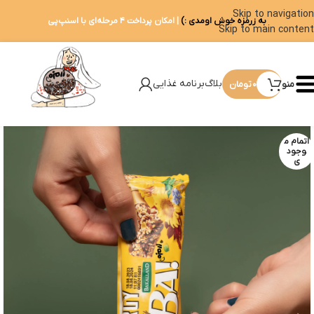
Skip to navigation
به زرمزه خوش اومدی :)
| امکان پرداخت ۴ مرحله‌ای با اسنپ‌پی
Skip to main content
بلاگ
برنامه غذایی
منو
۰
تومان
اتمام م
وجود
ی