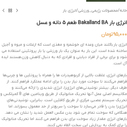
خانه
/
محصولات رژیمی_ورزشی
/
انرژی بار
انرژی بار Bakalland BA طعم 5 دانه و عسل
۹۵,۰۰۰
تومان
انرژی بار باکلند میان وعده ای خوشمزه و مغذی است که ازغلات و میوه و آجیل
ساخته شده است. این بار به عنوان یک بار ورزشی یا بار پروتئینی استفاده می
شود و برای برخی از افراد دیابتی و افرادی که به دنبال کاهش وزن هستند ایده
آل است.
بارهای انرژی، غلظت بالایی از کربوهیدرات ها را همراه با پروتئین ها و چربی‌ها
فراهم می‌کنند تا سوخت مورد نیاز بدن را برای ادامه عملکرد فراهم کنند. از
طرف دیگر، بیشتر نوشیدنی‌های انرژی‌زا، انرژی شدیدی را ارائه می‌کنند و
مکانیسم اصلی عمل آنها تحریک متابولیک از طریق ویتامین های B کمپلکس و
تحریک سیستم عصبی مرکزی از طریق کافئین است. بنابراین، نوشیدنی‌های
انرژی‌زا بدن را قادر می‌سازد تا سوخت را سریع‌تر از حد معمول بسوزاند، اما
هنگامی که سوخت تمام می شود بدن عکس العمل شدید را نشان می دهد.
بارهای انرژی مقدار زیاد سوخت برای بدن فراهم می کنند اما تحریک متابولیک
را برای کمک به پردازش این سخت القاء نمی کنند.