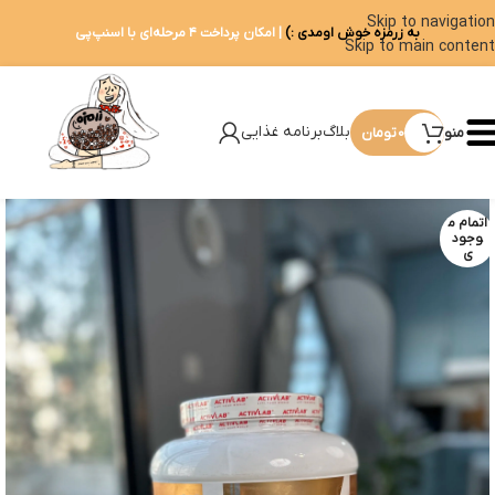
Skip to navigation
به زرمزه خوش اومدی :)
| امکان پرداخت ۴ مرحله‌ای با اسنپ‌پی
Skip to main content
بلاگ
برنامه غذایی
منو
0
تومان
اتمام م
وجود
ی