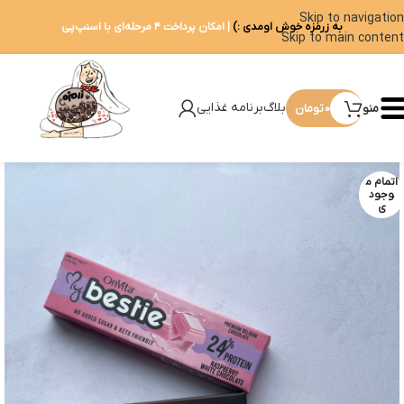
Skip to navigation
به زرمزه خوش اومدی :)
| امکان پرداخت ۴ مرحله‌ای با اسنپ‌پی
Skip to main content
بلاگ
برنامه غذایی
منو
۰
تومان
اتمام م
وجود
ی