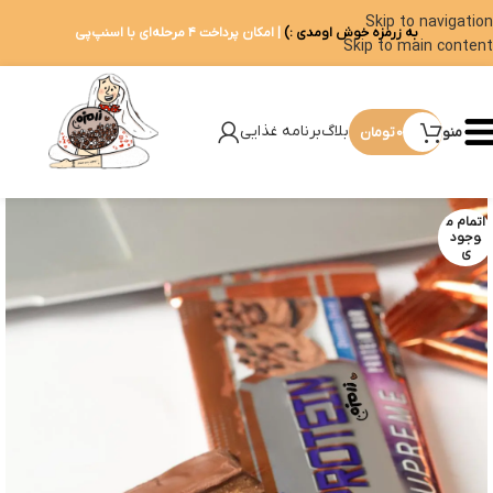
Skip to navigation
به زرمزه خوش اومدی :)
| امکان پرداخت ۴ مرحله‌ای با اسنپ‌پی
Skip to main content
بلاگ
برنامه غذایی
منو
0
تومان
اتمام م
وجود
ی