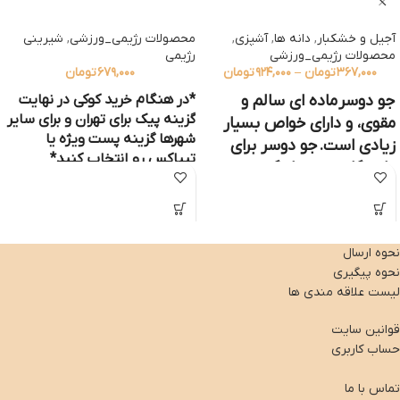
آجیل و خشکبار
,
دانه ها
,
آشپزی
,
محصولات رژیمی_ورزشی
,
شیرینی
محصولات رژیمی_ورزشی
رژیمی
۳۶۷,۰۰۰
تومان
–
۹۲۴,۰۰۰
تومان
۶۷۹,۰۰۰
تومان
جو دوسر
ماده ای سالم و
*در هنگام خرید کوکی
در نهایت
گزینه پیک برای تهران و برای سایر
مقوی، و دارای خواص بسیار
شهرها گزینه پست ویژه یا
زیادی است. جو دوسر برای
تیپاکس رو انتخاب کنید*
دارندگان هر چهار گروه
**در صورتی که ارسال با پست
خونی مفید است. با آن می
انتخاب شود، هر گونه آسیب به
توان صبحانه، میان وعده،
عهده خریدار می باشد**
شیرینی و غذاهای لذیذی
نحوه ارسال
تهیه کرد.جو دوسر صبحانه ای
کوکی شکلاتی رژیمی شیرین شده با شیره
نحوه پیگیری
خرما
مناسب و مقوی است. یک
لیست علاقه مندی ها
فنجان کوچک جو دوسر پخته
مواد تشکیل دهنده:
شده شامل ۱۵۰ کالری، چهار
آرد جودوسر ، آرد گندم ، کره بادام زمینی
قوانین سایت
گرم فیبر و شش گرم
پروتئین
بدون شکر ، تخم مرغ ، شیره خرما ، پودر
حساب کاربری
کاکائو
است. این ماده ی مقوی
تماس با ما
همچنین حاوی منیزیم، فسفر،