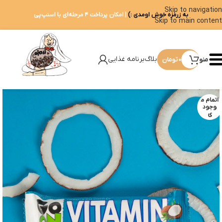
Skip to navigation
به زرمزه خوش اومدی :)
| امکان پرداخت ۴ مرحله‌ای با اسنپ‌پی
Skip to main content
بلاگ
برنامه غذایی
منو
0
تومان
اتمام م
وجود
ی