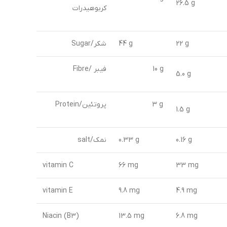
26.5 g
کربوهیدرات
22 g
44 g
شکر/Sugar
10 g
Fibre/ فیبر
5.0 g
3 g
پروتئین/Protein
1.5 g
0.16 g
0.33 g
نمک/salt
vitamin C
66 mg
33 mg
vitamin E
9.8 mg
4.9 mg
Niacin (B3)
13.5 mg
6.8 mg