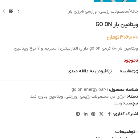
خانه
/
محصولات رژیمی_ورزشی
/
انرژی بار
ویتامین بار GO ON
۳۰۶,۰۰۰
تومان
ویتامین بار 50 گرمی go on دارای الکارنیتین ؛ منیزیم و 7 نوع ویتامین
ناموجود
مقایسه
افزودن به علاقه مندی
شناسه محصول:
go on energy bar-1
دسته:
انرژی بار
,
محصولات رژیمی_ورزشی
,
ویتامین بدون قند
برچسب:
ويت
اشتراک گذاری:
توضیحات