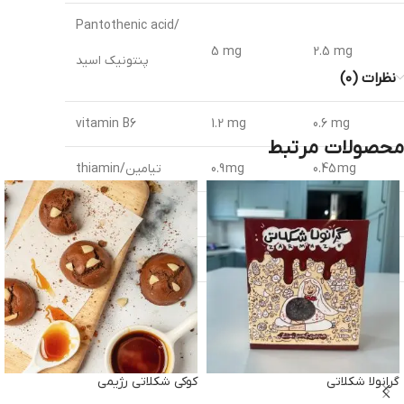
Pantothenic acid/
5 mg
2.5 mg
پنتونیک اسید
نظرات (۰)
vitamin B6
1.2 mg
0.6 mg
محصولات مرتبط
0.45 mg
0.9 mg
thiamin/تیامین
vitamin B12
2.1 mcg
1.1 mcg
56.5 mg
113 mg (30%)
Magnesium/ منیزیم
گرانولا شکلاتی
کوکی شکلاتی رژیمی