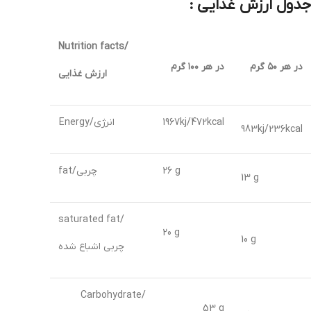
جدول ارزش غذایی :
Nutrition facts/
در هر ۵۰ گرم
در هر ۱۰۰ گرم
ارزش غذایی
1967kj/472kcal
Energy/انرژی
983kj/236kcal
26 g
fat/چربی
13 g
saturated fat/
20 g
10 g
چربی اشباع شده
Carbohydrate/
53 g