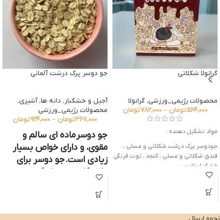
گرانولا شکلاتی
جو دوسر پرک درشت آلمانی
محصولات رژیمی_ورزشی
,
گرانولا
آجیل و خشکبار
,
دانه ها
,
آشپزی
,
۵۶۴,۰۰۰
تومان
–
۷۸۲,۰۰۰
تومان
محصولات رژیمی_ورزشی
۳۶۷,۰۰۰
تومان
–
۹۲۴,۰۰۰
تومان
مواد تشکیل دهنده :
جو دوسر
ماده ای سالم و
مقوی، و دارای خواص بسیار
جودوسر پرک درشت شکلاتی و عسلی ،
فندق شکلاتی و عسلی ، کنجد ، توت فرنگی
زیادی است. جو دوسر برای
خشک اسلایسی
دارندگان هر چهار گروه
این محصول با عسل شیرین شده
خونی مفید است. با آن می
توان صبحانه، میان وعده،
شیرینی و غذاهای لذیذی
جایگزین مناسب و بسیار خوشمزه
نحوه ارسال
بیسکوییت و کیک، چون ارزش غذایی