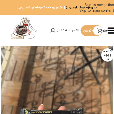
Skip to navigation
به زرمزه خوش اومدی :)
| امکان پرداخت ۴ مرحله‌ای با اسنپ‌پی
Skip to main content
بلاگ
برنامه غذایی
منو
0
تومان
اتمام م
وجود
ی