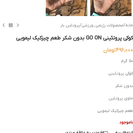
خانه
/
محصولات رژیمی_ورزشی
/
پروتئین بار
کوکی پروتئینی GO ON بدون شکر طعم چیزکیک لیمویی
۴۹۶,۰۰۰
تومان
۵۰ گرم
کوکی پروتئینی
بدون شکر
حاوی پروتئین
طعم چیزکیک لیمویی
ناموجود
مقایسه
افزودن به علاقه مندی