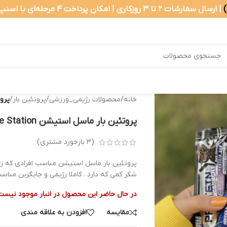
| ارسال سفارشات ۲ تا ۳ روزکاری | امکان پرداخت ۴ مرحله‌ای با اسنپ‌پی
خانه
/
محصولات رژیمی_ورزشی
/
پروتئین بار
/
پروتئ
پروتئین‌ بار ماسل استیشن Muscle Station
(
۳
بازخورد مشتری)
پروتئین بار ماسل استیشن مناسب افرادی که رژیم
شکر کمی که دارد . کاملا رژیمی و جایگزین مناس
در حال حاضر این محصول در انبار موجود نیست
مقایسه
افزودن به علاقه مندی