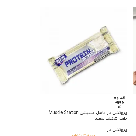
اتمام م
اتمام م
وجود
وجود
ی
ی
پروتئین‌ بار ماسل استیشن Muscle Station
پروتئین بار 28% BA
طعم شکلات سفید
پروتئین بار
محصولات رژیمی_ور
۱۳۵,۰۰۰
تومان
۰