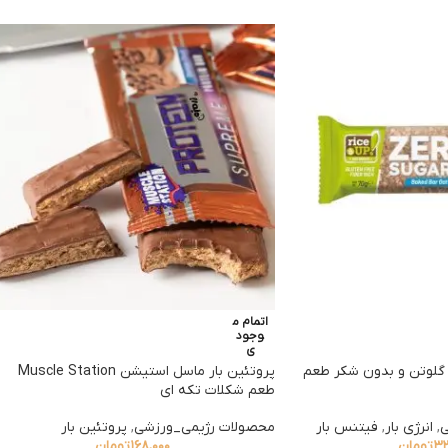
اتمام م
وجود
ی
 گلوتن و بدون شکر طعم
پروتئین‌ بار ماسل استیشن Muscle Station
طعم شکلات تکه ای
ی
,
انرژی بار
,
فیتنس بار
محصولات رژیمی_ورزشی
,
پروتئین بار
۳۲
تومان
۱۶۸,۰۰۰
تومان