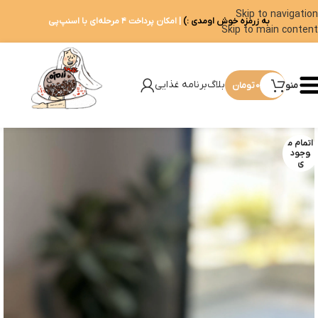
Skip to navigation
به زرمزه خوش اومدی :)
| امکان پرداخت ۴ مرحله‌ای با اسنپ‌پی
Skip to main content
بلاگ
برنامه غذایی
منو
0
تومان
اتمام م
وجود
ی