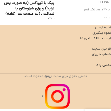
LEIBNIZ
پیک یا تیپاکس (به صورت پس
کرایه) و برای شهرستان با
با ۳۰ درصد شکر کمتر
تیپاکس (به صورت پس کرایه)
داراي انرژی بالا، چربی و نمک کم
ارسال می شوند*
محصول کشور آلمان
**در صورتی که ارسال با پست انتخاب
نحوه ارسال
شود، هر گونه آسیب به عهده خریدار می
نحوه پیگیری
باشد**
لیست علاقه مندی ها
بسته ۵ عددی = ۱۰۰ گرم
قوانین سایت
حساب کاربری
تماس با ما
تمامی حقوق برای سایت
زرمزه
محفوظ است.
<