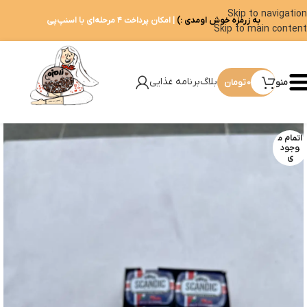
Skip to navigation
به زرمزه خوش اومدی :)
| امکان پرداخت ۴ مرحله‌ای با اسنپ‌پی
Skip to main content
بلاگ
برنامه غذایی
منو
0
تومان
اتمام م
وجود
ی