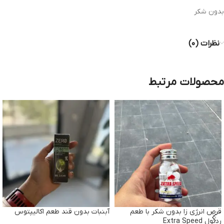
بدون شکر
نظرات (۰)
محصولات مرتبط
قرص انرژی زا بدون شکر با طعم
آبنبات بدون قند طعم اکالیپتوس
ردبول Extra Speed