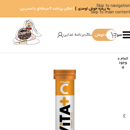
Skip to navigation
به زرمزه خوش اومدی :)
| امکان پرداخت ۴ مرحله‌ای با اسنپ‌پی
Skip to main content
بلاگ
برنامه غذایی
منو
0
تومان
اتمام م
وجود
ی