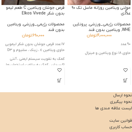
مولتی ویتامین روزانه ماسل تک ۹۰
قرص جوشان ویتامین C طعم لیمو
عددی
بدون شکر Elkos Vivede
محصولات رژیمی_ورزشی
,
پروتئین
محصولات رژیمی_ورزشی
,
ویتامین
WHE
,
ویتامین بدون قند
بدون قند
۴,۰۰۰,۰۰۰
تومان
۶۹۰,۰۰۰
تومان
۹۰ عدد
17 عدد قرص جوشان بدون شکر لیمویی
حاوی ویتامین c ، زینک ، سلنیوم و D3
حاوی ۱۸ نوع ویتامین و مینرال
کمک به تقویت سیستم ایمنی ، آنتی
اکسیدان ، کمک به سلامت استخوان ها
محصول آلمان
نحوه ارسال
نحوه پیگیری
لیست علاقه مندی ها
قوانین سایت
حساب کاربری