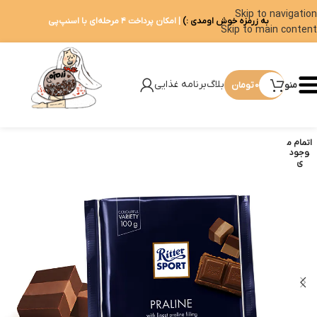
Skip to navigation
به زرمزه خوش اومدی :)
| امکان پرداخت ۴ مرحله‌ای با اسنپ‌پی
Skip to main content
بلاگ
برنامه غذایی
منو
0
تومان
اتمام م
وجود
ی