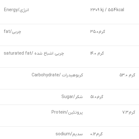
2309 kj / 554 kcal
Energy/انرژی
۳۵.۰ گرم
fat/چربی
۱۴.۰ گرم
saturated fat/ چربی اشباع شده
گرم ۵۳.۰
Carbohydrate/ کربوهیدرات
۵۱.۰ گرم
شکر/Sugar
گرم ۷.۳
پروتئین/Protein
۰.۱۲ گرم
سدیم/sodium