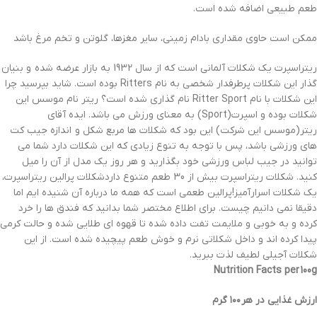
طعم طبیعی اضافه شده است.
ممکن است حاوی مقداری بادام زمینی، سایر مغزها، گلوتن و تخم مرغ باشد
ریتراسپرت یک شکلات آلمانی است که از سال 1932 به بازار عرضه شده و بنیان
گذار این شکلات پرطرفدار شخصی به نام Ritters بوده است. شاید بپرسید چرا
این شکلات با نام Ritter Sport نام گذاری شده است؟ ریتر نام موسس این
شکلات بوده و اسپرت(Sport) به معنای ورزش می باشد. ایده آقای
ریتر(موسس این شرکت) این بود که شکلات ها مربع شکل و اندازه جیب کت
های ورزشی باشد، پس با توجه به تنوع زیادی که این شکلات دارد شما می
توانید در جیب لباس ورزشی خود بگذارید و هر روز یک مدل از آن را میل
کنید. شکلات ریتراسپرت بیش از 30 طعم متنوع داردشکلات پرالین ریتراسپرت،
یک شکلات اسرارآمیز!پرالین طعمی است که همه ما درباره آن شنیده ایم اما
دقیقا نمی دانیم چیست. برای اطلاع مختصر شما بدانید که فندق ها را خرد
کرده و به خوبی و ملایمت تفت داده شده تا قهوه ای طلایی شده و حالت کرمی
پیدا کرده اند و داخل شکلاتی نرم و خوش طعم پیچیده شده است. از این
شکلات آجیلی لطیف لذت ببرید.
Nutrition Facts per 100g
ارزش غذایی در هر ۱۰۰ گرم