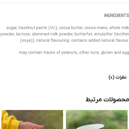
INGREDIENTS
sugar, hazelnut paste (18%), cocoa butter, cocoa mass, whole milk
powder, lactose, skimmed milk powder, butterfat, emulsifier (lecithin
(soya)), natural flavouring. contains added natural flavour.
may contain traces of peanuts, other nuts, gluten and egg
نظرات (۰)
محصولات مرتبط