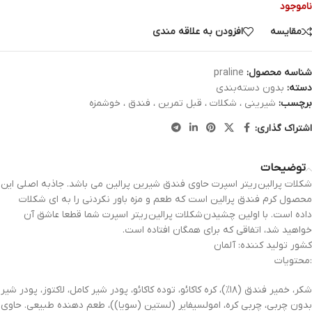
ناموجود
مقایسه
افزودن به علاقه مندی
شناسه محصول:
praline
دسته:
بدون دسته‌بندی
برچسب:
شیرینی ، شکلات ، قبل تمرین ، فندق ، خوشمزه
اشتراک گذاری:
توضیحات
شکلات پرالین ریتر اسپرت حاوی فندق شیرین پرالین می باشد. جاذبه اصلی این
محصول کرم فندق پرالین است که طعم و مزه باور نکردنی را به ای شکلات
داده است. با اولین چشیدن شکلات پرالین ریتر اسپرت شما قطعا عاشق آن
خواهید شد، اتفاقی که برای همگان افتاده است.
کشور تولید کننده: آلمان
محتویات:
شکر، خمیر فندق (۱۸%)، کره کاکائو، توده کاکائو، پودر شیر کامل، لاکتوز، پودر شیر
بدون چربی، چربی کره، امولسیفایر (لستین (سویا))، طعم دهنده طبیعی. حاوی