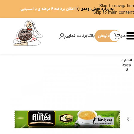
Skip to navigation
به زرمزه خوش اومدی :)
| امکان پرداخت ۴ مرحله‌ای با اسنپ‌پی
Skip to main content
بلاگ
برنامه غذایی
منو
0
تومان
اتمام م
وجود
ی