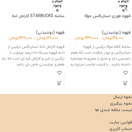
اتمام م
اتمام م
وجود
وجود
ی
ی
قهوه فوری استارباکس موکا
ساشه STARBUCKS کارامل لته
قهوه (نوشیدنی)
قهوه (نوشیدنی)
۴۷,۰۰۰
تومان
–
۴۳۶,۰۰۰
تومان
۴۷,۰۰۰
تومان
–
۴۳۶,۰۰۰
تومان
ساشه کافه موکا ترکیبی از قهوه
قهوه کارامل لاته استارباکس ترکیبی از
استارباکس و پودر شکلات است که طعم
دانه قهوه عربیکا ۱۰۰ درصد مرغوب با
دلچسبی دارد و صبح یا عصرونه خوشمزه
ترکیبی از شیر و کارامل کره ای است که یک
داشته باشید ، با قیمت مناسب میتوانید
طعم و نوشیدنی خاص می باشد.
از زرمزه تهیه کنید .
نحوه ارسال
نحوه پیگیری
لیست علاقه مندی ها
قوانین سایت
حساب کاربری