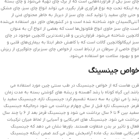
چای سبز یکی از فرآورده‌هایی است که از برگ چای تهیه می‌شود و چای بسته
به اینکه تحت چه نوع فرآوری قرار بگیرد، می تواند انواع چای سبز، چای مشکی
و حتی چای سفید را تولید کند. چای سبز از دیرباز به خاطر محتوای غنی از
آنتی‌اکسیدان خود شناخته شده است و در کشورهای خاور دور استفاده می‌شده
است. چای سبز حاوی انواع فلاونول‌ها است که بعضی از انواع آن به عنوان
کاتچین شناخته می‌شود. فراوان‌ترین و قدرتمندترین کاتچین موجود در چای
سبز اپیگالوکاتچین گالات است که با کاهش خطر ابتلا به بیماری‌های قلبی و
انواع خاصی از سرطان در ارتباط است. از خواص چای سبز برای جلوگیری از ریزش
مو و بهبود سلامت مو استفاده می‌شود
.
خواص جینسینگ
قرن هاست که از خواص جینسینگ در طب سنتی چین مورد استفاده می
باشد. این گیاه کوتاه با رشد آهسته و ریشه های گوشتی بسته به مدت زمان
رشد را می توان به سه دسته تقسیم کرد: جینسینگ تازه، جینسینگ سفید یا
قرمز. جینسینگ تازه قبل از سال چهارم برداشت می شود درحالیکه جینسینگ
سفید بین ۴ تا ۶ سال برداشت می شود و جینسینگ قرمز بعد از ۶ یا چند سال
برداشت می شود. جینسینگ های امریکایی و آسیایی از لحاظ میزان ترکیبات
فعال و تاثیر بر بدن متفاوت هستند. باورها نشان می دهد که جینسینگ
امریکایی همانند یک ماده آرامبخش عمل می کند ضمن اینکه جینسینگ