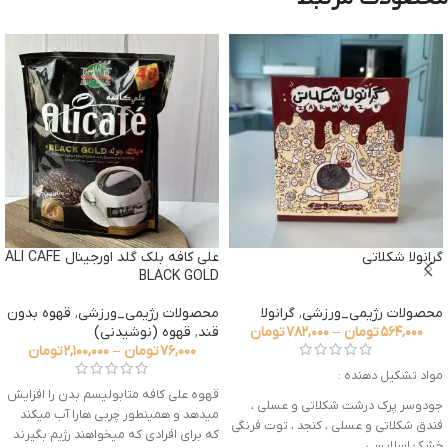
گرانولا شکلاتی
علی کافه بلک گلد اورجینال ALI CAFE
BLACK GOLD
محصولات رژیمی_ورزشی
,
گرانولا
محصولات رژیمی_ورزشی
,
قهوه بدون
۵۶۴,۰۰۰
تومان
–
۷۸۲,۰۰۰
تومان
قند
,
قهوه (نوشیدنی)
۷۶,۰۰۰
تومان
–
۲,۱۰۰,۰۰۰
تومان
مواد تشکیل دهنده :
قهوه علی کافه متابولیسم بدن را افزایش
جودوسر پرک درشت شکلاتی و عسلی ،
می­دهد و همینطور چربی هارا آب می­کند
فندق شکلاتی و عسلی ، کنجد ، توت فرنگی
که برای افرادی که می­خواهند رژیم بگیرند
خشک اسلایسی