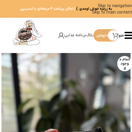
Skip to navigation
به زرمزه خوش اومدی :)
| امکان پرداخت ۴ مرحله‌ای با اسنپ‌پی
Skip to main content
بلاگ
برنامه غذایی
منو
0
تومان
اتمام م
وجود
ی