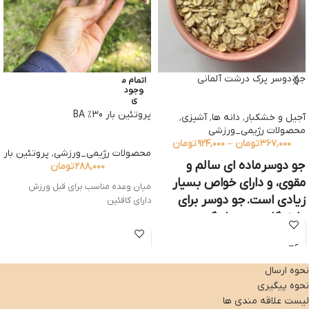
جو دوسر پرک درشت آلمانی
اتمام م
وجود
ی
پروتئین بار 30% BA
آجیل و خشکبار
,
دانه ها
,
آشپزی
,
محصولات رژیمی_ورزشی
۳۶۷,۰۰۰
تومان
–
۹۲۴,۰۰۰
تومان
محصولات رژیمی_ورزشی
,
پروتئین بار
جو دوسر
ماده ای سالم و
۲۸۸,۰۰۰
تومان
مقوی، و دارای خواص بسیار
میان وعده مناسب برای قبل ورزش
زیادی است. جو دوسر برای
دارای کافئین
دارندگان هر چهار گروه
خونی مفید است. با آن می
توان صبحانه، میان وعده،
شیرینی و غذاهای لذیذی
نحوه ارسال
تهیه کرد.جو دوسر صبحانه ای
نحوه پیگیری
لیست علاقه مندی ها
مناسب و مقوی است. یک