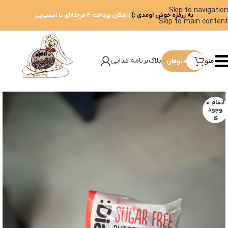
Skip to navigation
به زرمزه خوش اومدی :)
| امکان پرداخت ۴ مرحله‌ای با اسنپ‌پی
Skip to main content
بلاگ
برنامه غذایی
منو
0
تومان
اتمام م
وجود
ی