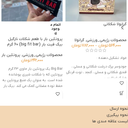
گرانولا شکلاتی
اتمام م
وجود
ی
پروتئين بار با طعم شکلات نارگیل
محصولات رژیمی_ورزشی
,
گرانولا
بیگ فیت بار (big fit bar) 60 گرم
۵۶۴,۰۰۰
تومان
–
۷۸۲,۰۰۰
تومان
محصولات رژیمی_ورزشی
,
پروتئین بار
مواد تشکیل دهنده :
۲۴۲,۰۰۰
تومان
جودوسر پرک درشت شکلاتی و عسلی ،
Big Bar یک پروتئين بار حاوي 23 گرم
فندق شکلاتی و عسلی ، کنجد ، توت فرنگی
پروتئين که با شکلات شیری پوشانده
خشک اسلایسی
شده است. به عنوان یک منبع پروتئین به
حفظ توده عضلانی کمک می کند. بیگ بار
این محصول با عسل شیرین شده
حاوی چربی های هیدروژنه نیست.
همچنین حاوی پروتئین های کلاژن
هیدرولیز نشده است.
جایگزین مناسب و بسیار خوشمزه
نحوه ارسال
بیسکوییت و کیک، چون ارزش غذایی
محصول کشور انگلستان
نحوه پیگیری
بالایی داره نه روغن داره نه شکر و از
لحاظ طعم و مزه هم عالی
لیست علاقه مندی ها