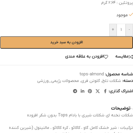
پروتئین : ۲.۶۴ گرم
موجود
+
-
افزودن به سبد خرید
مقایسه
افزودن به علاقه مندی
شناسه محصول:
tops-almond
دسته:
شکلات تلخ
,
گلوتن فری
,
محصولات رژیمی_ورزشی
اشتراک گذاری:
توضیحات
شکلات تخته ای شکلات شیری با بادام Tops بدون شکر افزوده
ترکیبات : شیر خشک کامل گاو ، کاکائو ، کره کاکائو ، مالتیتول (شیرین کننده