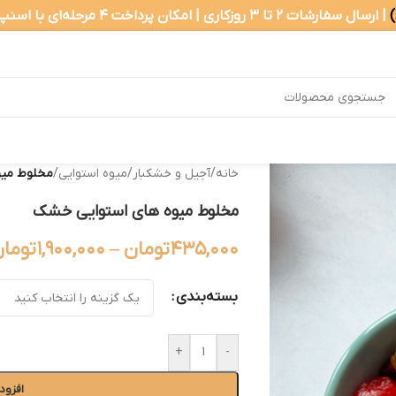
| ارسال سفارشات ۲ تا ۳ روزکاری | امکان پرداخت ۴ مرحله‌ای با اسنپ‌پی
خانه
/
آجیل و خشکبار
/
میوه استوایی
/
مخلوط میو
مخلوط میوه های استوایی خشک
۴۳۵,۰۰۰
تومان
–
۱,۹۰۰,۰۰۰
توما
بسته‌بندی
+
-
افزود