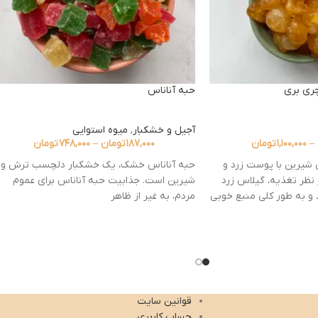
ری بری
حبه آناناس
آجیل و خشکبار
,
میوه استوایی
–
۱,۱۰۰,۰۰۰
تومان
۱۸۷,۰۰۰
تومان
–
۷۴۸,۰۰۰
تومان
شیرین با پوست زرد و
حبه آناناس خشک، یک خشکبار دلچسب ترش و
نظر تغذیه، گیلاس زرد
شیرین است. جذابیت حبه آناناس برای عموم
ی دارد و به طور کلی منبع خوبی
مردم، به غیر از ظاهر
پتاسیم، منیزیم و منگنز است.
و سیاه، گیلاس‌های زرد
یدان‌های زانتوفیل مانند
زانتین هستند، اما میزان
د. گیلاس زرد دارای خواص
هابی و ضد سرطانی است و
قوانین سایت
، فشار خون، دیابت،
حساب کاربری