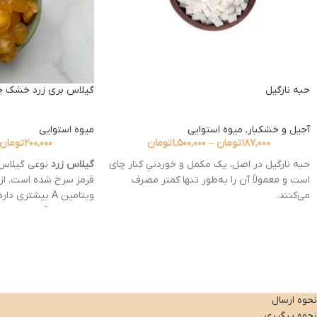
حبه نارگیل
گیلاس بری زرد خشک چ
آجیل و خشکبار
,
میوه استوایی
میوه استوایی
۱۸۷,۰۰۰
تومان
–
۱,۵۰۰,۰۰۰
تومان
۲۰۰,۰۰۰
تومان
حبه نارگیل در اصل، یک مکمل و خوردنیِ کنار چای
گیلاس زرد
نوعی گیلاس 
است و معمولاً آن را به‌طور تنها کمتر مصرف
قرمز سرخ شده است. از 
می‌کنند.
ویتامین A بیشتر
از ویتامین C، 
طریقه‌ی استفاده از آن در کنار چای نیز شامل
برخلاف گیلاس‌های قرمز 
انداختن آن در چای به‌عنوان طعم دهنده یا
دارای کاروتن و آنتی‌اکس
خوردن با چای است.
بتاکاروتن، لوتئین و زآگ
طعم و بوی حبه نارگیل بسیار خوب و فرح‌بخش
آنتوسیانین کمتری دارن
است و برخوردار شدن از فواید آن به‌عنوان مکمل
آنتی‌اکسیدانی، ضد الت
نحوه ارسال
چای بسیار لذت‌بخش و حتی مقرون به‌صرفه
دارای فوایدی برای هضم
نحوه پیگیری